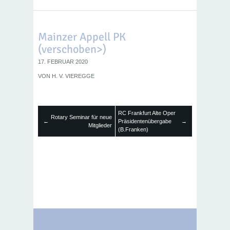
Mainzer Appell PK
(verschoben>)
17. FEBRUAR 2020
VON
H. V. VIEREGGE
RC Frankfurt Alte Oper
Rotary Seminar für neue
←
Präsidentenübergabe
→
Mitglieder
(B.Franken)