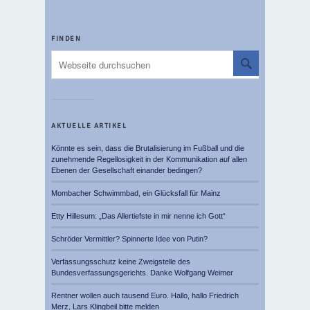
FINDEN
AKTUELLE ARTIKEL
Könnte es sein, dass die Brutalisierung im Fußball und die
zunehmende Regellosigkeit in der Kommunikation auf allen
Ebenen der Gesellschaft einander bedingen?
Mombacher Schwimmbad, ein Glücksfall für Mainz
Etty Hillesum: „Das Allertiefste in mir nenne ich Gott“
Schröder Vermittler? Spinnerte Idee von Putin?
Verfassungsschutz keine Zweigstelle des
Bundesverfassungsgerichts. Danke Wolfgang Weimer
Rentner wollen auch tausend Euro. Hallo, hallo Friedrich
Merz, Lars Klingbeil bitte melden