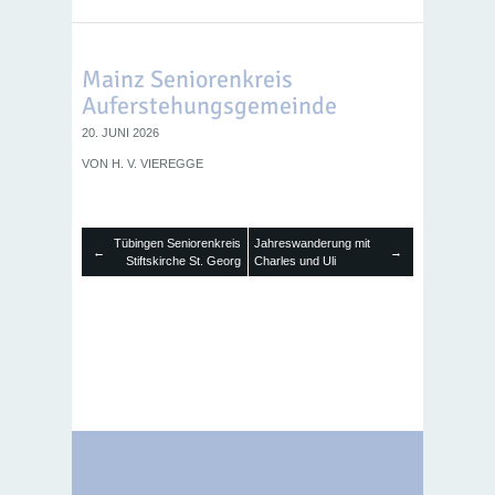
Mainz Seniorenkreis
Auferstehungsgemeinde
20. JUNI 2026
VON
H. V. VIEREGGE
Tübingen Seniorenkreis
Jahreswanderung mit
←
→
Stiftskirche St. Georg
Charles und Uli