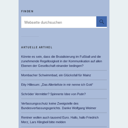
FINDEN
AKTUELLE ARTIKEL
Könnte es sein, dass die Brutalisierung im Fußball und die
zunehmende Regellosigkeit in der Kommunikation auf allen
Ebenen der Gesellschaft einander bedingen?
Mombacher Schwimmbad, ein Glücksfall für Mainz
Etty Hillesum: „Das Allertiefste in mir nenne ich Gott“
Schröder Vermittler? Spinnerte Idee von Putin?
Verfassungsschutz keine Zweigstelle des
Bundesverfassungsgerichts. Danke Wolfgang Weimer
Rentner wollen auch tausend Euro. Hallo, hallo Friedrich
Merz, Lars Klingbeil bitte melden