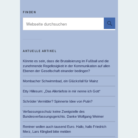
FINDEN
AKTUELLE ARTIKEL
Könnte es sein, dass die Brutalisierung im Fußball und die
zunehmende Regellosigkeit in der Kommunikation auf allen
Ebenen der Gesellschaft einander bedingen?
Mombacher Schwimmbad, ein Glücksfall für Mainz
Etty Hillesum: „Das Allertiefste in mir nenne ich Gott“
Schröder Vermittler? Spinnerte Idee von Putin?
Verfassungsschutz keine Zweigstelle des
Bundesverfassungsgerichts. Danke Wolfgang Weimer
Rentner wollen auch tausend Euro. Hallo, hallo Friedrich
Merz, Lars Klingbeil bitte melden