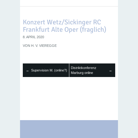
Konzert Wetz/Sickinger RC
Frankfurt Alte Oper (fraglich)
8. APRIL 2020
VON
H. V. VIEREGGE
Distriktkonferenz
←
Supervision M. (online?)
→
Marburg online