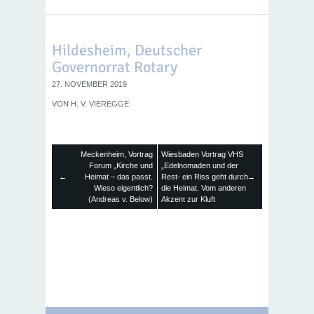
Hildesheim, Deutscher
Governorrat Rotary
27. NOVEMBER 2019
VON
H. V. VIEREGGE
Meckenheim, Vortrag
Wiesbaden Vortrag VHS
Forum „Kirche und
„Edelnomaden und der
←
Heimat – das passt.
Rest- ein Riss geht durch
→
Wieso eigentlich?
die Heimat. Vom anderen
(Andreas v. Below)
Akzent zur Kluft