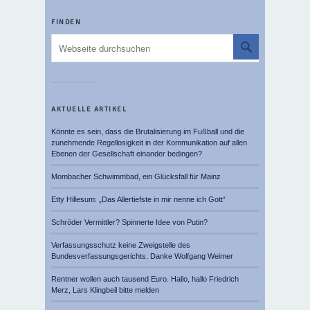
FINDEN
AKTUELLE ARTIKEL
Könnte es sein, dass die Brutalisierung im Fußball und die
zunehmende Regellosigkeit in der Kommunikation auf allen
Ebenen der Gesellschaft einander bedingen?
Mombacher Schwimmbad, ein Glücksfall für Mainz
Etty Hillesum: „Das Allertiefste in mir nenne ich Gott“
Schröder Vermittler? Spinnerte Idee von Putin?
Verfassungsschutz keine Zweigstelle des
Bundesverfassungsgerichts. Danke Wolfgang Weimer
Rentner wollen auch tausend Euro. Hallo, hallo Friedrich
Merz, Lars Klingbeil bitte melden