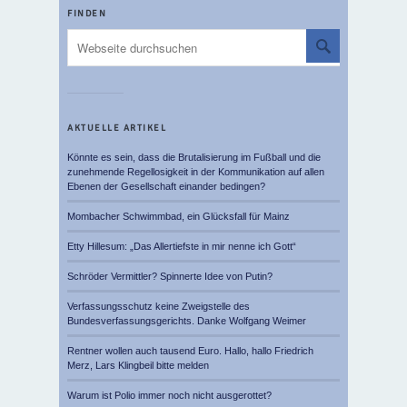
FINDEN
AKTUELLE ARTIKEL
Könnte es sein, dass die Brutalisierung im Fußball und die
zunehmende Regellosigkeit in der Kommunikation auf allen
Ebenen der Gesellschaft einander bedingen?
Mombacher Schwimmbad, ein Glücksfall für Mainz
Etty Hillesum: „Das Allertiefste in mir nenne ich Gott“
Schröder Vermittler? Spinnerte Idee von Putin?
Verfassungsschutz keine Zweigstelle des
Bundesverfassungsgerichts. Danke Wolfgang Weimer
Rentner wollen auch tausend Euro. Hallo, hallo Friedrich
Merz, Lars Klingbeil bitte melden
Warum ist Polio immer noch nicht ausgerottet?