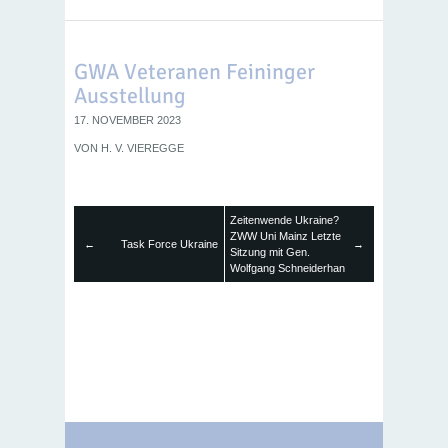
GWA Veteranen Feininger
Ausstellung
17. NOVEMBER 2023
VON
H. V. VIEREGGE
Zeitenwende Ukraine?
ZWW Uni Mainz Letzte
←
Task Force Ukraine
→
Sitzung mit Gen.
Wolfgang Schneiderhan