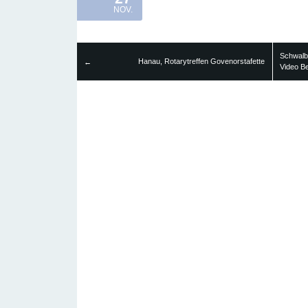
NOV.
Schwalba
Hanau, Rotarytreffen Govenorstafette
←
Video Be