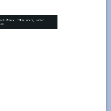
ch, Rotary-Treffen Enders, Fröhlich:
→
irat