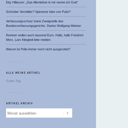
Etty Hillesum: „Das Allertiefste in mir nenne ich Gott“
Schröder Vermittler? Spinnerte Idee von Putin?
Verfassungsschutz keine Zweigstelle des
Bundesverfassungsgerichts. Danke Wolfgang Weimer
Rentner wollen auch tausend Euro. Hallo, hallo Friedrich
Merz, Lars Klingbeil bitte melden
Warum ist Polio immer noch nicht ausgerottet?
ALLE MEINE ARTIKEL
Guten Tag
ARTIKEL ARCHIV
Artikel
Archiv