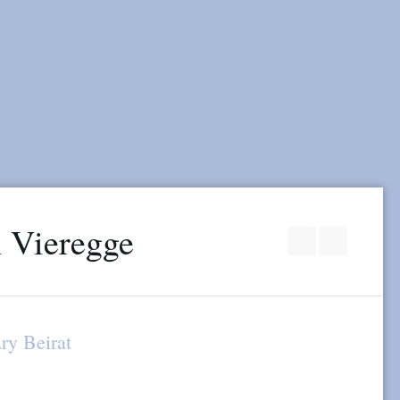
Join our Faceb
RSS
ary Beirat