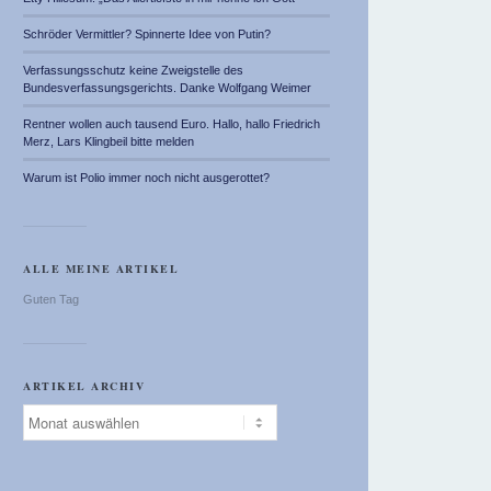
Schröder Vermittler? Spinnerte Idee von Putin?
Verfassungsschutz keine Zweigstelle des
Bundesverfassungsgerichts. Danke Wolfgang Weimer
Rentner wollen auch tausend Euro. Hallo, hallo Friedrich
Merz, Lars Klingbeil bitte melden
Warum ist Polio immer noch nicht ausgerottet?
ALLE MEINE ARTIKEL
Guten Tag
ARTIKEL ARCHIV
Artikel
Archiv