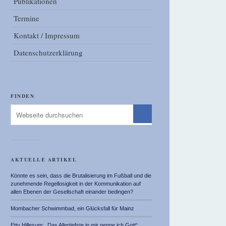
Publikationen
Termine
Kontakt / Impressum
Datenschutzerklärung
FINDEN
AKTUELLE ARTIKEL
Könnte es sein, dass die Brutalisierung im Fußball und die
zunehmende Regellosigkeit in der Kommunikation auf
allen Ebenen der Gesellschaft einander bedingen?
Mombacher Schwimmbad, ein Glücksfall für Mainz
Etty Hillesum: „Das Allertiefste in mir nenne ich Gott“