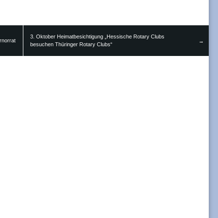
3. Oktober Heimatbesichtigung „Hessische Rotary Clubs
norrat
→
besuchen Thüringer Rotary Clubs“