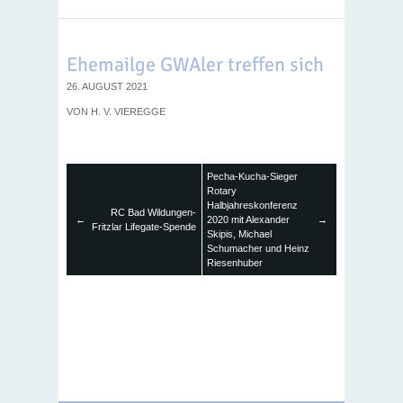
Ehemailge GWAler treffen sich
26. AUGUST 2021
VON
H. V. VIEREGGE
Pecha-Kucha-Sieger
Rotary
Halbjahreskonferenz
RC Bad Wildungen-
←
2020 mit Alexander
→
Fritzlar Lifegate-Spende
Skipis, Michael
Schumacher und Heinz
Riesenhuber