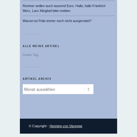
Rentner wollen auch tausend Euro. Hallo, hallo Friedrich
Merz, Lars Klingbeil bitte melden
Warum ist Polio immer noch nicht ausgerottet?
ALLE MEINE ARTIKEL
Guten Tag
ARTIKEL ARCHIV
Artikel
Archiv
© Copyright -
Henning von Vieregge