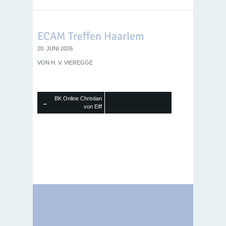
ECAM Treffen Haarlem
20. JUNI 2026
VON
H. V. VIEREGGE
BK Online Christian
←
von Eiff