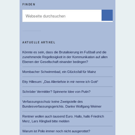
FINDEN
AKTUELLE ARTIKEL
Könnte es sein, dass die Brutalisierung im Fußball und die
zunehmende Regellosigkeit in der Kommunikation auf allen
Ebenen der Gesellschaft einander bedingen?
Mombacher Schwimmbad, ein Glücksfall für Mainz
Etty Hillesum: „Das Allertiefste in mir nenne ich Gott“
Schröder Vermittler? Spinnerte Idee von Putin?
Verfassungsschutz keine Zweigstelle des
Bundesverfassungsgerichts. Danke Wolfgang Weimer
Rentner wollen auch tausend Euro. Hallo, hallo Friedrich
Merz, Lars Klingbeil bitte melden
Warum ist Polio immer noch nicht ausgerottet?