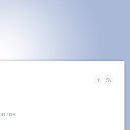
Join our Faceb
RSS
online