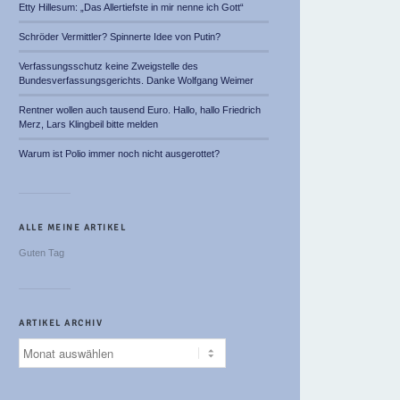
Etty Hillesum: „Das Allertiefste in mir nenne ich Gott“
Schröder Vermittler? Spinnerte Idee von Putin?
Verfassungsschutz keine Zweigstelle des
Bundesverfassungsgerichts. Danke Wolfgang Weimer
Rentner wollen auch tausend Euro. Hallo, hallo Friedrich
Merz, Lars Klingbeil bitte melden
Warum ist Polio immer noch nicht ausgerottet?
ALLE MEINE ARTIKEL
Guten Tag
ARTIKEL ARCHIV
Artikel
Archiv