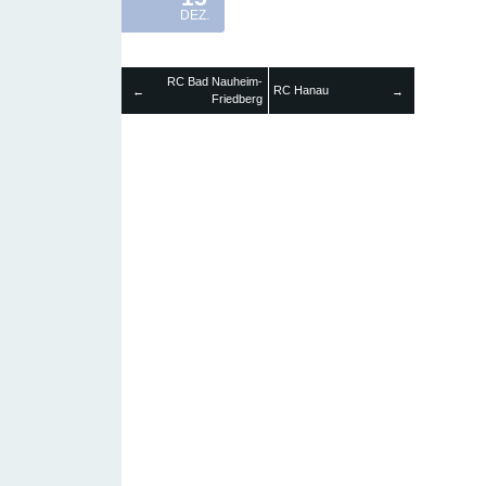
DEZ.
RC Bad Nauheim-
RC Hanau
←
→
Friedberg