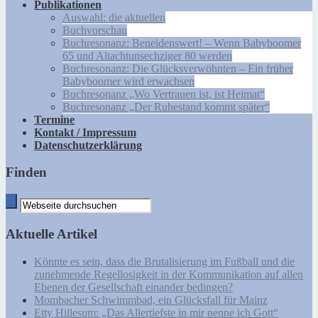
Publikationen
Auswahl: die aktuellen
Buchvorschau
Buchresonanz: Beneidenswert! – Wenn Babyboomer
65 und Altachtunsechziger 80 werden
Buchresonanz: Die Glücksverwöhnten – Ein früher
Babyboomer wird erwachsen
Buchresonanz „Wo Vertrauen ist, ist Heimat“
Buchresonanz „Der Ruhestand kommt später“
Termine
Kontakt / Impressum
Datenschutzerklärung
Finden
Aktuelle Artikel
Könnte es sein, dass die Brutalisierung im Fußball und die
zunehmende Regellosigkeit in der Kommunikation auf allen
Ebenen der Gesellschaft einander bedingen?
Mombacher Schwimmbad, ein Glücksfall für Mainz
Etty Hillesum: „Das Allertiefste in mir nenne ich Gott“