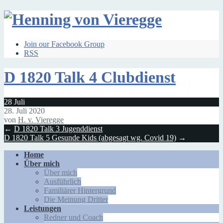
Join our Facebook Group
RSS
D 1820 Talk 4 Clubdienst
28
Juli
28. Juli 2020
von
H. v. Vieregge
←
D 1820 Talk 3 Jugenddienst
D 1820 Talk 5 Gesunde Kids (abgesagt wg. Covid 19)
→
Home
Über mich
Über mich
Ausführlich
Familiärer Hintergrund
Die Meinung Dritter
Leistungen
Redner und Coach