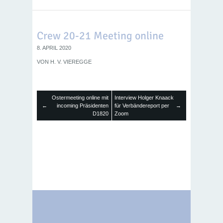
Crew 20-21 Meeting online
8. APRIL 2020
VON
H. V. VIEREGGE
Ostermeeting online mit
Interview Holger Knaack
←
incoming Präsidenten
für Verbändereport per
→
D1820
Zoom