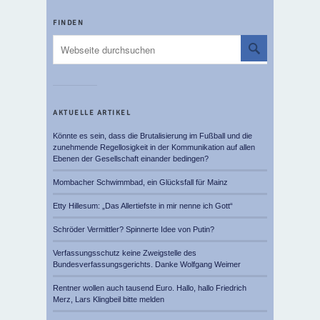
FINDEN
AKTUELLE ARTIKEL
Könnte es sein, dass die Brutalisierung im Fußball und die
zunehmende Regellosigkeit in der Kommunikation auf allen
Ebenen der Gesellschaft einander bedingen?
Mombacher Schwimmbad, ein Glücksfall für Mainz
Etty Hillesum: „Das Allertiefste in mir nenne ich Gott“
Schröder Vermittler? Spinnerte Idee von Putin?
Verfassungsschutz keine Zweigstelle des
Bundesverfassungsgerichts. Danke Wolfgang Weimer
Rentner wollen auch tausend Euro. Hallo, hallo Friedrich
Merz, Lars Klingbeil bitte melden