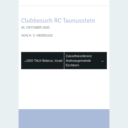
Clubbesuch RC Taunusstein
26. OKTOBER 2020
VON
H. V. VIEREGGE
Zukunftskonferenz
←
1820 TALK Belarus, Israel
Andreasgemeinde
→
Eschborn