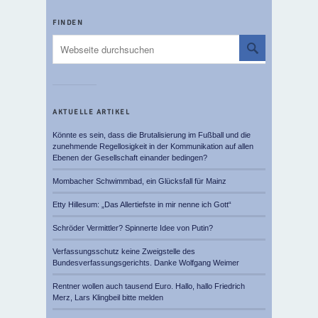
FINDEN
AKTUELLE ARTIKEL
Könnte es sein, dass die Brutalisierung im Fußball und die
zunehmende Regellosigkeit in der Kommunikation auf allen
Ebenen der Gesellschaft einander bedingen?
Mombacher Schwimmbad, ein Glücksfall für Mainz
Etty Hillesum: „Das Allertiefste in mir nenne ich Gott“
Schröder Vermittler? Spinnerte Idee von Putin?
Verfassungsschutz keine Zweigstelle des
Bundesverfassungsgerichts. Danke Wolfgang Weimer
Rentner wollen auch tausend Euro. Hallo, hallo Friedrich
Merz, Lars Klingbeil bitte melden