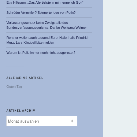
Etty Hillesum: „Das Allertiefste in mir nenne ich Gott“
Schröder Vermittler? Spinnerte Idee von Putin?
Verfassungsschutz keine Zweigstelle des
Bundesverfassungsgerichts. Danke Wolfgang Weimer
Rentner wollen auch tausend Euro. Hallo, hallo Friedrich
Merz, Lars Klingbeil bitte melden
Warum ist Polio immer noch nicht ausgerottet?
ALLE MEINE ARTIKEL
Guten Tag
ARTIKEL ARCHIV
Artikel
Archiv