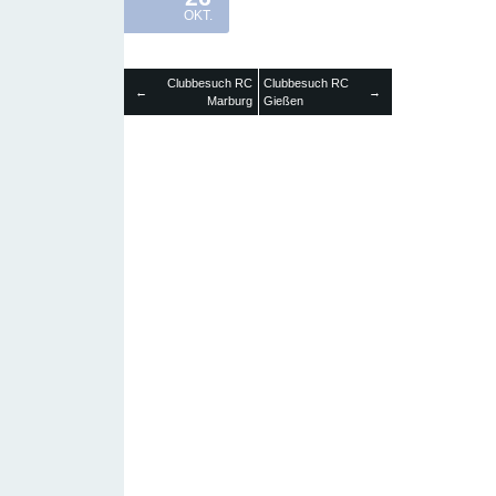
OKT.
Clubbesuch RC
Clubbesuch RC
←
→
Marburg
Gießen