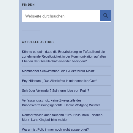
FINDEN
AKTUELLE ARTIKEL
Könnte es sein, dass die Brutalisierung im Fußball und die
zunehmende Regellosigkeit in der Kommunikation auf allen
Ebenen der Gesellschaft einander bedingen?
Mombacher Schwimmbad, ein Glücksfall für Mainz
Etty Hillesum: „Das Allertiefste in mir nenne ich Gott“
Schröder Vermittler? Spinnerte Idee von Putin?
Verfassungsschutz keine Zweigstelle des
Bundesverfassungsgerichts. Danke Wolfgang Weimer
Rentner wollen auch tausend Euro. Hallo, hallo Friedrich
Merz, Lars Klingbeil bitte melden
Warum ist Polio immer noch nicht ausgerottet?