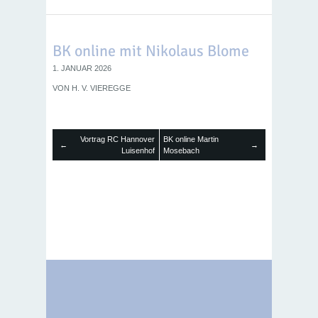
BK online mit Nikolaus Blome
1. JANUAR 2026
VON
H. V. VIEREGGE
Vortrag RC Hannover
BK online Martin
←
→
Luisenhof
Mosebach