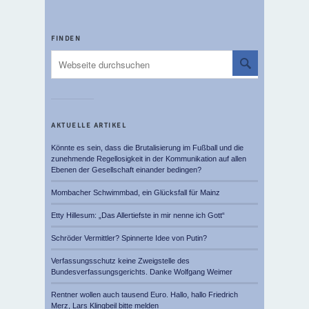
FINDEN
AKTUELLE ARTIKEL
Könnte es sein, dass die Brutalisierung im Fußball und die
zunehmende Regellosigkeit in der Kommunikation auf allen
Ebenen der Gesellschaft einander bedingen?
Mombacher Schwimmbad, ein Glücksfall für Mainz
Etty Hillesum: „Das Allertiefste in mir nenne ich Gott“
Schröder Vermittler? Spinnerte Idee von Putin?
Verfassungsschutz keine Zweigstelle des
Bundesverfassungsgerichts. Danke Wolfgang Weimer
Rentner wollen auch tausend Euro. Hallo, hallo Friedrich
Merz, Lars Klingbeil bitte melden