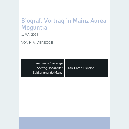
Biograf. Vortrag in Mainz Aurea
Moguntia
1. MAI 2024
VON
H. V. VIEREGGE
Antonia v. Vieregge
←
Vortrag Johanniter
Task Force Ukraine
→
Subkommende Mainz