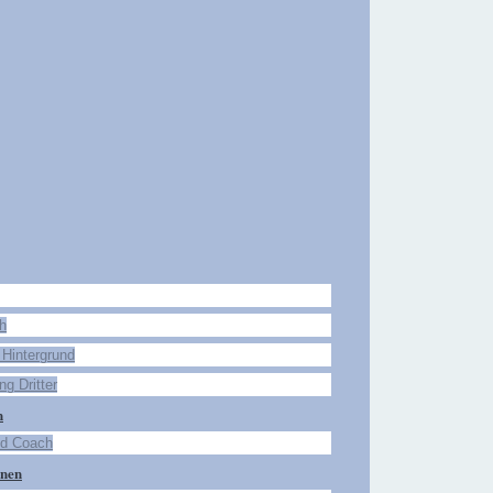
ch
 Hintergrund
g Dritter
n
nd Coach
onen