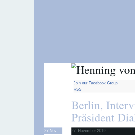
Join our Facebook Group
RSS
Berlin, Interv
Präsident Di
27
Nov.
27. November 2019