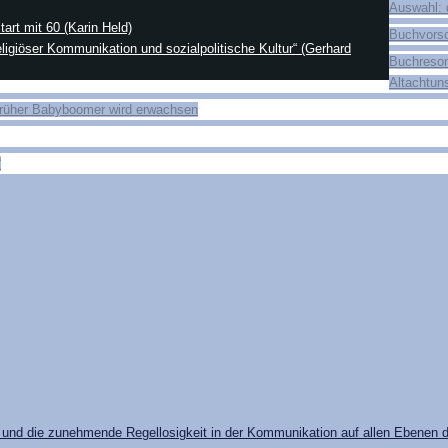
Auswahl: 
tart mit 60 (Karin Held)
Buchvors
religiöser Kommunikation und sozialpolitische Kultur“ (Gerhard
Buchreso
Altachtun
früher Babyboomer wird erwachsen
“
l und die zunehmende Regellosigkeit in der Kommunikation auf allen Ebenen 