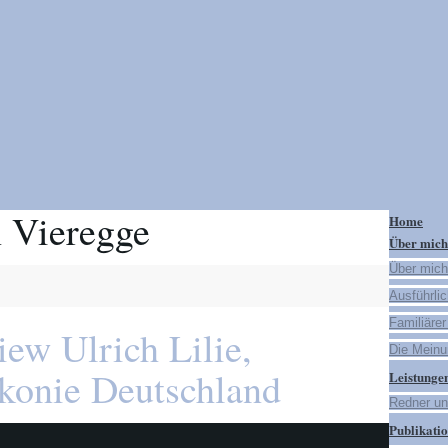
Home
Über mich
Über mich
Ausführli
Familiärer
iew Ulrich Lilie,
Die Meinun
akonie Deutschland
Leistunge
Redner u
Publikati