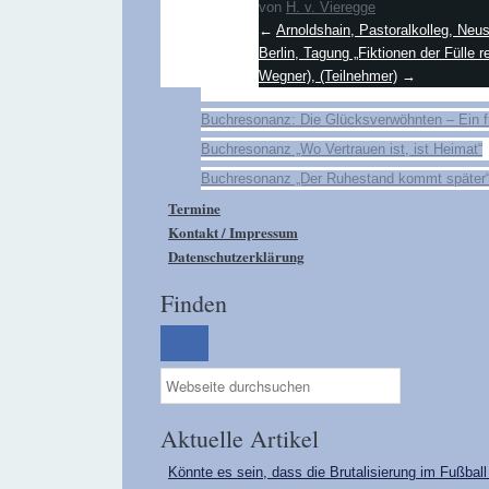
von
H. v. Vieregge
←
Arnoldshain, Pastoralkolleg, Neus
Berlin, Tagung „Fiktionen der Fülle 
Wegner), (Teilnehmer)
→
Buchresonanz: Die Glücksverwöhnten – Ein 
Buchresonanz „Wo Vertrauen ist, ist Heimat“
Buchresonanz „Der Ruhestand kommt später
Termine
Kontakt / Impressum
Datenschutzerklärung
Finden
Aktuelle Artikel
Könnte es sein, dass die Brutalisierung im Fußbal