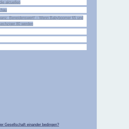
die aktuellen
chau
nanz: Beneidenswert! – Wenn Babyboomer 65 und
sechziger 80 werden
der Gesellschaft einander bedingen?