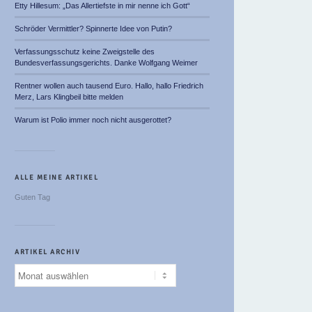
Etty Hillesum: „Das Allertiefste in mir nenne ich Gott“
Schröder Vermittler? Spinnerte Idee von Putin?
Verfassungsschutz keine Zweigstelle des
Bundesverfassungsgerichts. Danke Wolfgang Weimer
Rentner wollen auch tausend Euro. Hallo, hallo Friedrich
Merz, Lars Klingbeil bitte melden
Warum ist Polio immer noch nicht ausgerottet?
ALLE MEINE ARTIKEL
Guten Tag
ARTIKEL ARCHIV
Artikel
Archiv