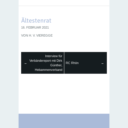
Ältestenrat
16. FEBRUAR 2021
VON
H. V. VIEREGGE
Interview für
Verbändereport mit Dirk
←
RC Rhön
→
Günther,
Hebammenverband