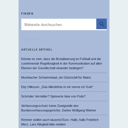
FINDEN
AKTUELLE ARTIKEL
Könnte es sein, dass die Brutalisierung im Fußball und die
zunehmende Regellosigkeit in der Kommunikation auf allen
Ebenen der Gesellschaft einander bedingen?
Mombacher Schwimmbad, ein Glücksfall für Mainz
Etty Hillesum: „Das Allertiefste in mir nenne ich Gott“
Schröder Vermittler? Spinnerte Idee von Putin?
Verfassungsschutz keine Zweigstelle des
Bundesverfassungsgerichts. Danke Wolfgang Weimer
Rentner wollen auch tausend Euro. Hallo, hallo Friedrich
Merz, Lars Klingbeil bitte melden