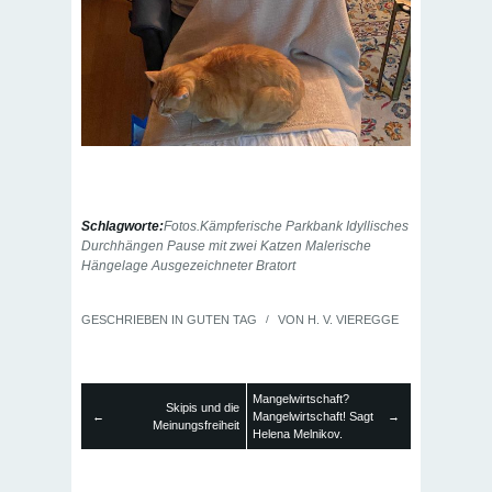
Schlagworte:
Fotos.Kämpferische Parkbank Idyllisches
Durchhängen Pause mit zwei Katzen Malerische
Hängelage Ausgezeichneter Bratort
GESCHRIEBEN IN
GUTEN TAG
/
VON
H. V. VIEREGGE
Mangelwirtschaft?
Skipis und die
←
Mangelwirtschaft! Sagt
→
Meinungsfreiheit
Helena Melnikov.