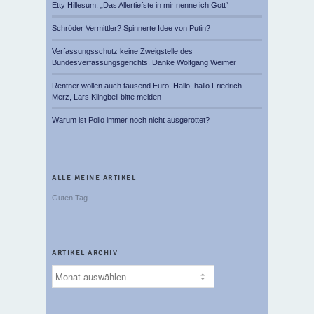
Etty Hillesum: „Das Allertiefste in mir nenne ich Gott“
Schröder Vermittler? Spinnerte Idee von Putin?
Verfassungsschutz keine Zweigstelle des
Bundesverfassungsgerichts. Danke Wolfgang Weimer
Rentner wollen auch tausend Euro. Hallo, hallo Friedrich
Merz, Lars Klingbeil bitte melden
Warum ist Polio immer noch nicht ausgerottet?
ALLE MEINE ARTIKEL
Guten Tag
ARTIKEL ARCHIV
Artikel
Archiv