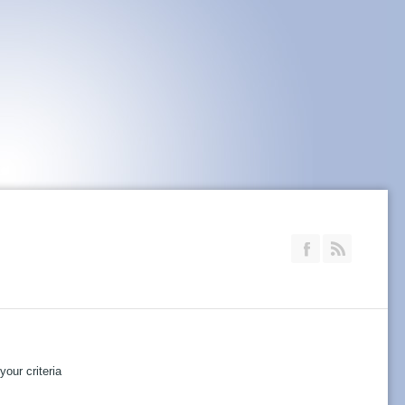
Join our Faceb
RSS
our criteria