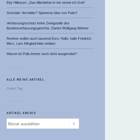
Etty Hillesum: „Das Allertiefste in mir nenne ich Gott“
Schröder Vermittler? Spinnerte Idee von Putin?
Verfassungsschutz keine Zweigstelle des
Bundesverfassungsgerichts. Danke Wolfgang Weimer
Rentner wollen auch tausend Euro. Hallo, hallo Friedrich
Merz, Lars Klingbeil bitte melden
Warum ist Polio immer noch nicht ausgerottet?
ALLE MEINE ARTIKEL
Guten Tag
ARTIKEL ARCHIV
Artikel
Archiv