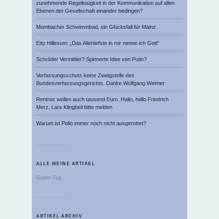
zunehmende Regellosigkeit in der Kommunikation auf allen
Ebenen der Gesellschaft einander bedingen?
Mombacher Schwimmbad, ein Glücksfall für Mainz
Etty Hillesum: „Das Allertiefste in mir nenne ich Gott“
Schröder Vermittler? Spinnerte Idee von Putin?
Verfassungsschutz keine Zweigstelle des
Bundesverfassungsgerichts. Danke Wolfgang Weimer
Rentner wollen auch tausend Euro. Hallo, hallo Friedrich
Merz, Lars Klingbeil bitte melden
Warum ist Polio immer noch nicht ausgerottet?
ALLE MEINE ARTIKEL
Guten Tag
ARTIKEL ARCHIV