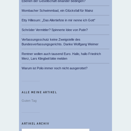
Ebenen der Gesellschaft einander bedingen?
Mombacher Schwimmbad, ein Glücksfall für Mainz
Etty Hillesum: „Das Allertiefste in mir nenne ich Gott“
Schröder Vermittler? Spinnerte Idee von Putin?
Verfassungsschutz keine Zweigstelle des
Bundesverfassungsgerichts. Danke Wolfgang Weimer
Rentner wollen auch tausend Euro. Hallo, hallo Friedrich
Merz, Lars Klingbeil bitte melden
Warum ist Polio immer noch nicht ausgerottet?
ALLE MEINE ARTIKEL
Guten Tag
ARTIKEL ARCHIV