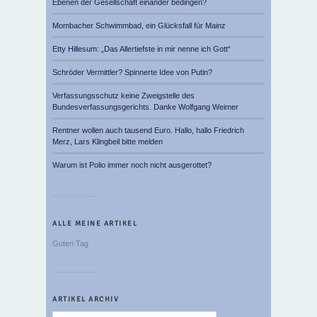
Ebenen der Gesellschaft einander bedingen?
Mombacher Schwimmbad, ein Glücksfall für Mainz
Etty Hillesum: „Das Allertiefste in mir nenne ich Gott“
Schröder Vermittler? Spinnerte Idee von Putin?
Verfassungsschutz keine Zweigstelle des
Bundesverfassungsgerichts. Danke Wolfgang Weimer
Rentner wollen auch tausend Euro. Hallo, hallo Friedrich
Merz, Lars Klingbeil bitte melden
Warum ist Polio immer noch nicht ausgerottet?
ALLE MEINE ARTIKEL
Guten Tag
ARTIKEL ARCHIV