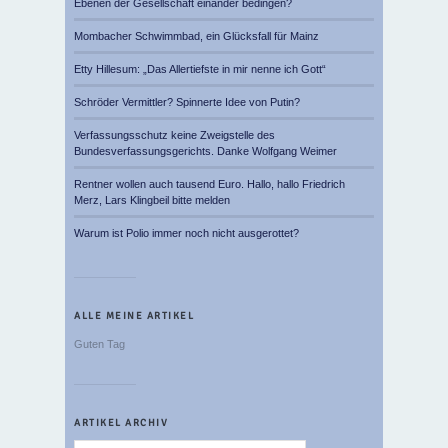
Ebenen der Gesellschaft einander bedingen?
Mombacher Schwimmbad, ein Glücksfall für Mainz
Etty Hillesum: „Das Allertiefste in mir nenne ich Gott“
Schröder Vermittler? Spinnerte Idee von Putin?
Verfassungsschutz keine Zweigstelle des
Bundesverfassungsgerichts. Danke Wolfgang Weimer
Rentner wollen auch tausend Euro. Hallo, hallo Friedrich
Merz, Lars Klingbeil bitte melden
Warum ist Polio immer noch nicht ausgerottet?
ALLE MEINE ARTIKEL
Guten Tag
ARTIKEL ARCHIV