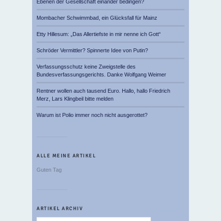
Ebenen der Gesellschaft einander bedingen?
Mombacher Schwimmbad, ein Glücksfall für Mainz
Etty Hillesum: „Das Allertiefste in mir nenne ich Gott“
Schröder Vermittler? Spinnerte Idee von Putin?
Verfassungsschutz keine Zweigstelle des
Bundesverfassungsgerichts. Danke Wolfgang Weimer
Rentner wollen auch tausend Euro. Hallo, hallo Friedrich
Merz, Lars Klingbeil bitte melden
Warum ist Polio immer noch nicht ausgerottet?
ALLE MEINE ARTIKEL
Guten Tag
ARTIKEL ARCHIV