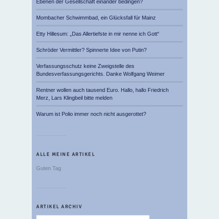
Ebenen der Gesellschaft einander bedingen?
Mombacher Schwimmbad, ein Glücksfall für Mainz
Etty Hillesum: „Das Allertiefste in mir nenne ich Gott“
Schröder Vermittler? Spinnerte Idee von Putin?
Verfassungsschutz keine Zweigstelle des
Bundesverfassungsgerichts. Danke Wolfgang Weimer
Rentner wollen auch tausend Euro. Hallo, hallo Friedrich
Merz, Lars Klingbeil bitte melden
Warum ist Polio immer noch nicht ausgerottet?
ALLE MEINE ARTIKEL
Guten Tag
ARTIKEL ARCHIV