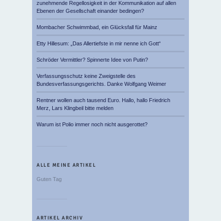
zunehmende Regellosigkeit in der Kommunikation auf allen
Ebenen der Gesellschaft einander bedingen?
Mombacher Schwimmbad, ein Glücksfall für Mainz
Etty Hillesum: „Das Allertiefste in mir nenne ich Gott“
Schröder Vermittler? Spinnerte Idee von Putin?
Verfassungsschutz keine Zweigstelle des
Bundesverfassungsgerichts. Danke Wolfgang Weimer
Rentner wollen auch tausend Euro. Hallo, hallo Friedrich
Merz, Lars Klingbeil bitte melden
Warum ist Polio immer noch nicht ausgerottet?
ALLE MEINE ARTIKEL
Guten Tag
ARTIKEL ARCHIV