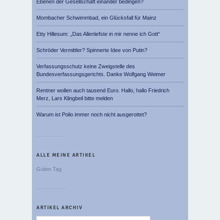
Ebenen der Gesellschaft einander bedingen?
Mombacher Schwimmbad, ein Glücksfall für Mainz
Etty Hillesum: „Das Allertiefste in mir nenne ich Gott“
Schröder Vermittler? Spinnerte Idee von Putin?
Verfassungsschutz keine Zweigstelle des
Bundesverfassungsgerichts. Danke Wolfgang Weimer
Rentner wollen auch tausend Euro. Hallo, hallo Friedrich
Merz, Lars Klingbeil bitte melden
Warum ist Polio immer noch nicht ausgerottet?
ALLE MEINE ARTIKEL
Guten Tag
ARTIKEL ARCHIV