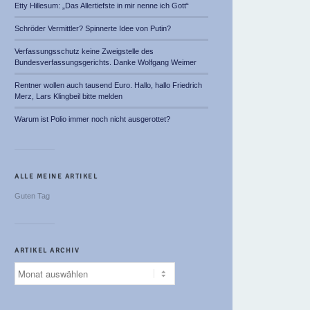
Etty Hillesum: „Das Allertiefste in mir nenne ich Gott“
Schröder Vermittler? Spinnerte Idee von Putin?
Verfassungsschutz keine Zweigstelle des
Bundesverfassungsgerichts. Danke Wolfgang Weimer
Rentner wollen auch tausend Euro. Hallo, hallo Friedrich
Merz, Lars Klingbeil bitte melden
Warum ist Polio immer noch nicht ausgerottet?
ALLE MEINE ARTIKEL
Guten Tag
ARTIKEL ARCHIV
Artikel
Archiv