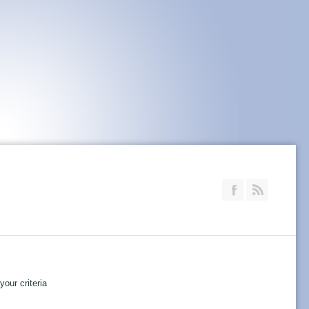
Join our Faceb
RSS
our criteria