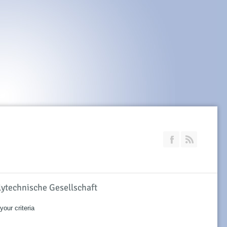
Join our Faceb
RSS
olytechnische Gesellschaft
our criteria