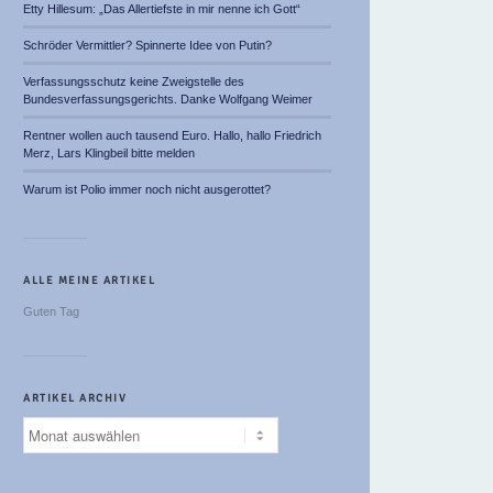
Etty Hillesum: „Das Allertiefste in mir nenne ich Gott“
Schröder Vermittler? Spinnerte Idee von Putin?
Verfassungsschutz keine Zweigstelle des
Bundesverfassungsgerichts. Danke Wolfgang Weimer
Rentner wollen auch tausend Euro. Hallo, hallo Friedrich
Merz, Lars Klingbeil bitte melden
Warum ist Polio immer noch nicht ausgerottet?
ALLE MEINE ARTIKEL
Guten Tag
ARTIKEL ARCHIV
Artikel
Archiv