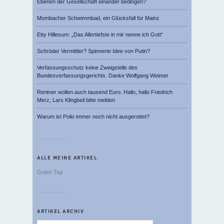
Ebenen der Gesellschaft einander bedingen?
Mombacher Schwimmbad, ein Glücksfall für Mainz
Etty Hillesum: „Das Allertiefste in mir nenne ich Gott“
Schröder Vermittler? Spinnerte Idee von Putin?
Verfassungsschutz keine Zweigstelle des
Bundesverfassungsgerichts. Danke Wolfgang Weimer
Rentner wollen auch tausend Euro. Hallo, hallo Friedrich
Merz, Lars Klingbeil bitte melden
Warum ist Polio immer noch nicht ausgerottet?
ALLE MEINE ARTIKEL
Guten Tag
ARTIKEL ARCHIV