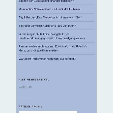
Ebenen der Gesellschaft einander bedingen?
Mombacher Schwimmbad, ein Glücksfall für Mainz
Etty Hillesum: „Das Allertiefste in mir nenne ich Gott“
Schröder Vermittler? Spinnerte Idee von Putin?
Verfassungsschutz keine Zweigstelle des
Bundesverfassungsgerichts. Danke Wolfgang Weimer
Rentner wollen auch tausend Euro. Hallo, hallo Friedrich
Merz, Lars Klingbeil bitte melden
Warum ist Polio immer noch nicht ausgerottet?
ALLE MEINE ARTIKEL
Guten Tag
ARTIKEL ARCHIV