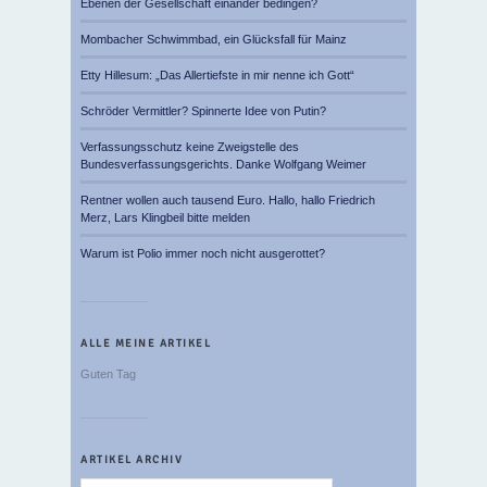
Ebenen der Gesellschaft einander bedingen?
Mombacher Schwimmbad, ein Glücksfall für Mainz
Etty Hillesum: „Das Allertiefste in mir nenne ich Gott“
Schröder Vermittler? Spinnerte Idee von Putin?
Verfassungsschutz keine Zweigstelle des
Bundesverfassungsgerichts. Danke Wolfgang Weimer
Rentner wollen auch tausend Euro. Hallo, hallo Friedrich
Merz, Lars Klingbeil bitte melden
Warum ist Polio immer noch nicht ausgerottet?
ALLE MEINE ARTIKEL
Guten Tag
ARTIKEL ARCHIV