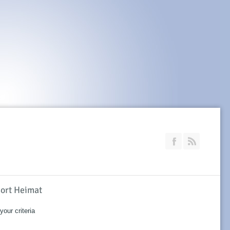
Join our Faceb
RSS
sort Heimat
our criteria