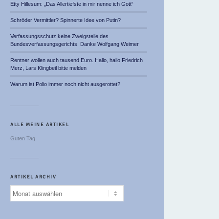
Etty Hillesum: „Das Allertiefste in mir nenne ich Gott“
Schröder Vermittler? Spinnerte Idee von Putin?
Verfassungsschutz keine Zweigstelle des
Bundesverfassungsgerichts. Danke Wolfgang Weimer
Rentner wollen auch tausend Euro. Hallo, hallo Friedrich
Merz, Lars Klingbeil bitte melden
Warum ist Polio immer noch nicht ausgerottet?
ALLE MEINE ARTIKEL
Guten Tag
ARTIKEL ARCHIV
Artikel
Archiv