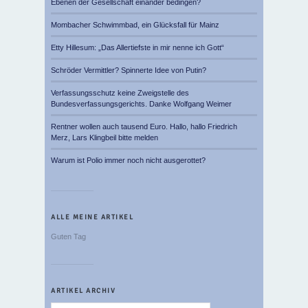
Ebenen der Gesellschaft einander bedingen?
Mombacher Schwimmbad, ein Glücksfall für Mainz
Etty Hillesum: „Das Allertiefste in mir nenne ich Gott“
Schröder Vermittler? Spinnerte Idee von Putin?
Verfassungsschutz keine Zweigstelle des
Bundesverfassungsgerichts. Danke Wolfgang Weimer
Rentner wollen auch tausend Euro. Hallo, hallo Friedrich
Merz, Lars Klingbeil bitte melden
Warum ist Polio immer noch nicht ausgerottet?
ALLE MEINE ARTIKEL
Guten Tag
ARTIKEL ARCHIV