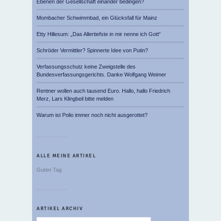
Ebenen der Gesellschaft einander bedingen?
Mombacher Schwimmbad, ein Glücksfall für Mainz
Etty Hillesum: „Das Allertiefste in mir nenne ich Gott“
Schröder Vermittler? Spinnerte Idee von Putin?
Verfassungsschutz keine Zweigstelle des
Bundesverfassungsgerichts. Danke Wolfgang Weimer
Rentner wollen auch tausend Euro. Hallo, hallo Friedrich
Merz, Lars Klingbeil bitte melden
Warum ist Polio immer noch nicht ausgerottet?
ALLE MEINE ARTIKEL
Guten Tag
ARTIKEL ARCHIV