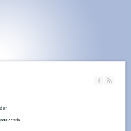
Join our Faceb
RSS
ider
our criteria