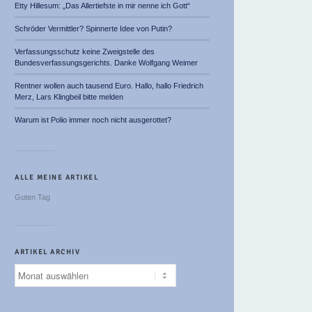
Etty Hillesum: „Das Allertiefste in mir nenne ich Gott“
Schröder Vermittler? Spinnerte Idee von Putin?
Verfassungsschutz keine Zweigstelle des
Bundesverfassungsgerichts. Danke Wolfgang Weimer
Rentner wollen auch tausend Euro. Hallo, hallo Friedrich
Merz, Lars Klingbeil bitte melden
Warum ist Polio immer noch nicht ausgerottet?
ALLE MEINE ARTIKEL
Guten Tag
ARTIKEL ARCHIV
Artikel
Archiv