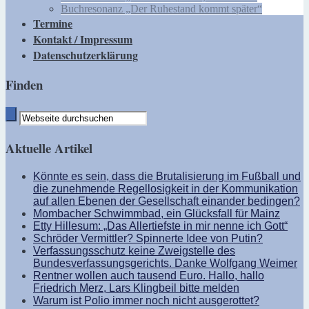
Buchresonanz „Der Ruhestand kommt später“
Termine
Kontakt / Impressum
Datenschutzerklärung
Finden
Aktuelle Artikel
Könnte es sein, dass die Brutalisierung im Fußball und
die zunehmende Regellosigkeit in der Kommunikation
auf allen Ebenen der Gesellschaft einander bedingen?
Mombacher Schwimmbad, ein Glücksfall für Mainz
Etty Hillesum: „Das Allertiefste in mir nenne ich Gott“
Schröder Vermittler? Spinnerte Idee von Putin?
Verfassungsschutz keine Zweigstelle des
Bundesverfassungsgerichts. Danke Wolfgang Weimer
Rentner wollen auch tausend Euro. Hallo, hallo
Friedrich Merz, Lars Klingbeil bitte melden
Warum ist Polio immer noch nicht ausgerottet?