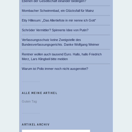
Ebenen der Gesellschaft einander bedingen?
Mombacher Schwimmbad, ein Glücksfall für Mainz
Etty Hillesum: „Das Allertiefste in mir nenne ich Gott“
Schröder Vermittler? Spinnerte Idee von Putin?
Verfassungsschutz keine Zweigstelle des
Bundesverfassungsgerichts. Danke Wolfgang Weimer
Rentner wollen auch tausend Euro. Hallo, hallo Friedrich
Merz, Lars Klingbeil bitte melden
Warum ist Polio immer noch nicht ausgerottet?
ALLE MEINE ARTIKEL
Guten Tag
ARTIKEL ARCHIV