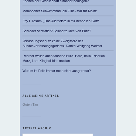
Ebenen der Gesellschaft einander bedingen?
Mombacher Schwimmbad, ein Glücksfall für Mainz
Etty Hillesum: „Das Allertiefste in mir nenne ich Gott“
Schröder Vermittler? Spinnerte Idee von Putin?
Verfassungsschutz keine Zweigstelle des
Bundesverfassungsgerichts. Danke Wolfgang Weimer
Rentner wollen auch tausend Euro. Hallo, hallo Friedrich
Merz, Lars Klingbeil bitte melden
Warum ist Polio immer noch nicht ausgerottet?
ALLE MEINE ARTIKEL
Guten Tag
ARTIKEL ARCHIV