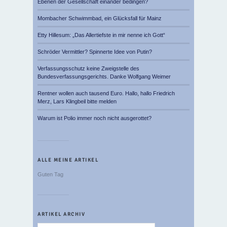
Ebenen der Gesellschaft einander bedingen?
Mombacher Schwimmbad, ein Glücksfall für Mainz
Etty Hillesum: „Das Allertiefste in mir nenne ich Gott“
Schröder Vermittler? Spinnerte Idee von Putin?
Verfassungsschutz keine Zweigstelle des
Bundesverfassungsgerichts. Danke Wolfgang Weimer
Rentner wollen auch tausend Euro. Hallo, hallo Friedrich
Merz, Lars Klingbeil bitte melden
Warum ist Polio immer noch nicht ausgerottet?
ALLE MEINE ARTIKEL
Guten Tag
ARTIKEL ARCHIV