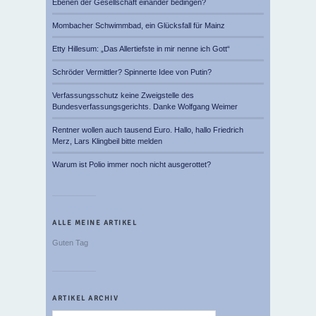
Ebenen der Gesellschaft einander bedingen?
Mombacher Schwimmbad, ein Glücksfall für Mainz
Etty Hillesum: „Das Allertiefste in mir nenne ich Gott“
Schröder Vermittler? Spinnerte Idee von Putin?
Verfassungsschutz keine Zweigstelle des
Bundesverfassungsgerichts. Danke Wolfgang Weimer
Rentner wollen auch tausend Euro. Hallo, hallo Friedrich
Merz, Lars Klingbeil bitte melden
Warum ist Polio immer noch nicht ausgerottet?
ALLE MEINE ARTIKEL
Guten Tag
ARTIKEL ARCHIV