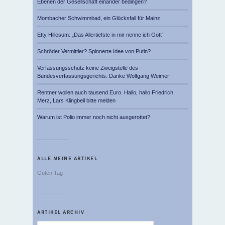
Ebenen der Gesellschaft einander bedingen?
Mombacher Schwimmbad, ein Glücksfall für Mainz
Etty Hillesum: „Das Allertiefste in mir nenne ich Gott“
Schröder Vermittler? Spinnerte Idee von Putin?
Verfassungsschutz keine Zweigstelle des
Bundesverfassungsgerichts. Danke Wolfgang Weimer
Rentner wollen auch tausend Euro. Hallo, hallo Friedrich
Merz, Lars Klingbeil bitte melden
Warum ist Polio immer noch nicht ausgerottet?
ALLE MEINE ARTIKEL
Guten Tag
ARTIKEL ARCHIV