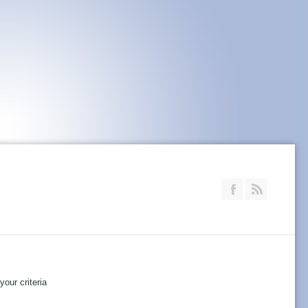
Join our Faceb
RSS
our criteria