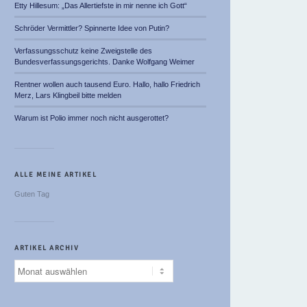
Etty Hillesum: „Das Allertiefste in mir nenne ich Gott“
Schröder Vermittler? Spinnerte Idee von Putin?
Verfassungsschutz keine Zweigstelle des
Bundesverfassungsgerichts. Danke Wolfgang Weimer
Rentner wollen auch tausend Euro. Hallo, hallo Friedrich
Merz, Lars Klingbeil bitte melden
Warum ist Polio immer noch nicht ausgerottet?
ALLE MEINE ARTIKEL
Guten Tag
ARTIKEL ARCHIV
Artikel
Archiv