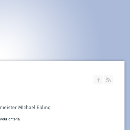
Join our Faceb
RSS
rmeister Michael Ebling
our criteria