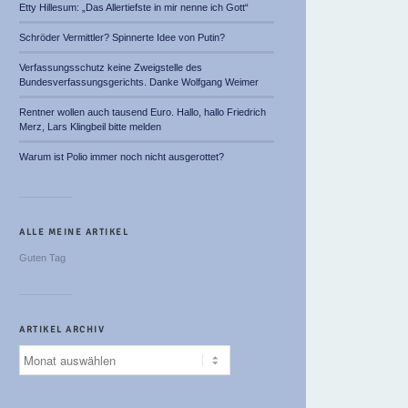
Etty Hillesum: „Das Allertiefste in mir nenne ich Gott“
Schröder Vermittler? Spinnerte Idee von Putin?
Verfassungsschutz keine Zweigstelle des
Bundesverfassungsgerichts. Danke Wolfgang Weimer
Rentner wollen auch tausend Euro. Hallo, hallo Friedrich
Merz, Lars Klingbeil bitte melden
Warum ist Polio immer noch nicht ausgerottet?
ALLE MEINE ARTIKEL
Guten Tag
ARTIKEL ARCHIV
Artikel
Archiv