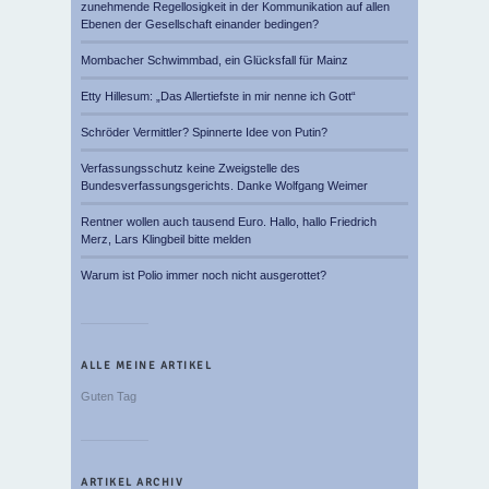
zunehmende Regellosigkeit in der Kommunikation auf allen
Ebenen der Gesellschaft einander bedingen?
Mombacher Schwimmbad, ein Glücksfall für Mainz
Etty Hillesum: „Das Allertiefste in mir nenne ich Gott“
Schröder Vermittler? Spinnerte Idee von Putin?
Verfassungsschutz keine Zweigstelle des
Bundesverfassungsgerichts. Danke Wolfgang Weimer
Rentner wollen auch tausend Euro. Hallo, hallo Friedrich
Merz, Lars Klingbeil bitte melden
Warum ist Polio immer noch nicht ausgerottet?
ALLE MEINE ARTIKEL
Guten Tag
ARTIKEL ARCHIV