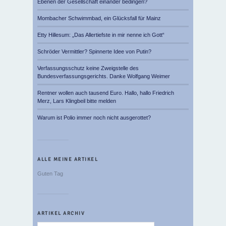
Ebenen der Gesellschaft einander bedingen?
Mombacher Schwimmbad, ein Glücksfall für Mainz
Etty Hillesum: „Das Allertiefste in mir nenne ich Gott“
Schröder Vermittler? Spinnerte Idee von Putin?
Verfassungsschutz keine Zweigstelle des
Bundesverfassungsgerichts. Danke Wolfgang Weimer
Rentner wollen auch tausend Euro. Hallo, hallo Friedrich
Merz, Lars Klingbeil bitte melden
Warum ist Polio immer noch nicht ausgerottet?
ALLE MEINE ARTIKEL
Guten Tag
ARTIKEL ARCHIV